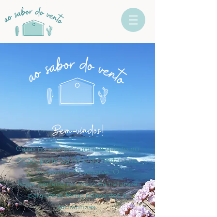
Bem-vindos!
Casas no campo com um quarto no
Picão, perto da Praia da Arrifana no
Sudoeste do Algarve. O
lugar perfeito no meio da natureza
para umas férias relaxantes e
românticas.