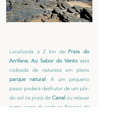
As Redondezas
Localizada a 2 km da
Praia do
Arrifana
,
Ao Sabor do Vento
está
rodeada de natureza em pleno
parque natural
. A um pequeno
passo poderá desfrutar de um pôr-
do-sol na praia do
Canal
ou relaxar
numa cama de rede na floresta de
sobreiros.
Restaurantes, lojas e
supermercados estão a menos de